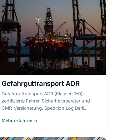
Gefahrguttransport ADR
Gefahrguttransport ADR (Klassen 1–9):
zertifizierte Fahrer, Sicherheitsberater und
CMR-Versicherung. Spedition Log Berli...
Mehr erfahren →