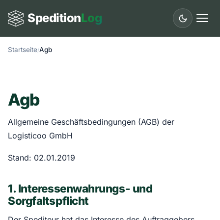
Spedition
Log
Startseite
Agb
Start
Leistungen
Agb
Länder
Allgemeine Geschäftsbedingungen (AGB) der
Städte
Logisticoo GmbH
Fuhrpark
Stand: 02.01.2019
Ratgeber
1. Interessenwahrungs- und
Glossar
Sorgfaltspflicht
Kontakt
Der Spediteur hat das Interesse des Auftraggebers