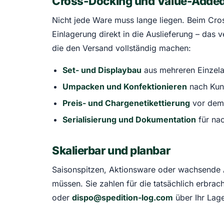
Cross-Docking und Value-Adde
Nicht jede Ware muss lange liegen. Beim Cr
Einlagerung direkt in die Auslieferung – das
die den Versand vollständig machen:
Set- und Displaybau
aus mehreren Einzelar
Umpacken und Konfektionieren
nach Kun
Preis- und Chargenetikettierung
vor dem
Serialisierung und Dokumentation
für na
Skalierbar und planbar
Saisonspitzen, Aktionsware oder wachsende A
müssen. Sie zahlen für die tatsächlich erbrac
oder
dispo@spedition-log.com
über Ihr Lag