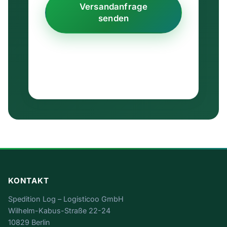
Versandanfrage
senden
Ausschließlich B2B · keine Weitergabe an
Dritte · Antwort in der Regel binnen weniger
Stunden.
KONTAKT
Spedition Log – Logisticoo GmbH
Wilhelm-Kabus-Straße 22-24
10829 Berlin