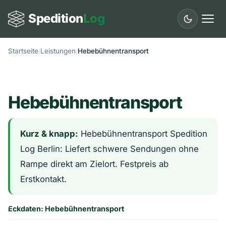
Spedition
Log
Startseite
Leistungen
Hebebühnentransport
Start
Leistungen
Hebebühnentransport
Länder
Städte
Kurz & knapp:
Hebebühnentransport Spedition
Log Berlin: Liefert schwere Sendungen ohne
Fuhrpark
Rampe direkt am Zielort. Festpreis ab
Ratgeber
Erstkontakt.
Glossar
Eckdaten: Hebebühnentransport
Kontakt