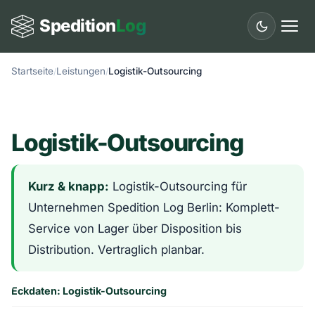
Spedition
Log
Startseite
Leistungen
Logistik-Outsourcing
Start
Leistungen
Logistik-Outsourcing
Länder
Städte
Kurz & knapp:
Logistik-Outsourcing für
Unternehmen Spedition Log Berlin: Komplett-
Fuhrpark
Service von Lager über Disposition bis
Ratgeber
Distribution. Vertraglich planbar.
Glossar
Eckdaten: Logistik-Outsourcing
Kontakt