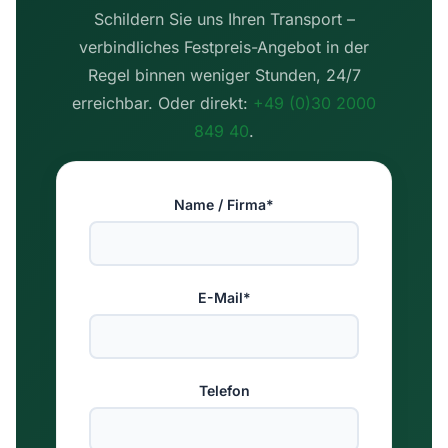
Schildern Sie uns Ihren Transport –
verbindliches Festpreis-Angebot in der
Regel binnen weniger Stunden, 24/7
erreichbar. Oder direkt:
+49 (0)30 2000
849 40
.
Name / Firma*
E-Mail*
Telefon