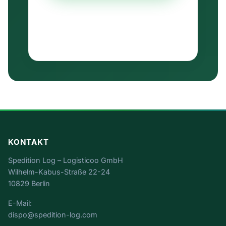
Ausschließlich B2B · keine Weitergabe an
Dritte · Antwort in der Regel binnen weniger
Stunden.
KONTAKT
Spedition Log – Logisticoo GmbH
Wilhelm-Kabus-Straße 22-24
10829 Berlin
E-Mail:
dispo@spedition-log.com