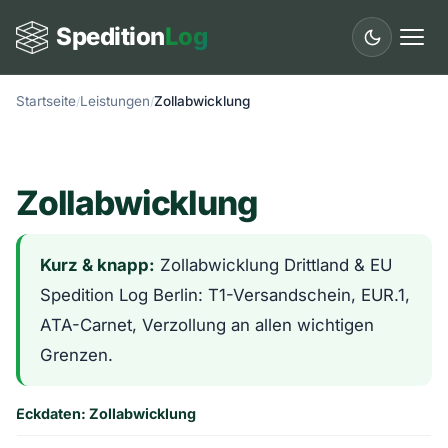
Spedition
Log
Startseite
Leistungen
Zollabwicklung
Start
Leistungen
Zollabwicklung
Länder
Städte
Kurz & knapp:
Zollabwicklung Drittland & EU
Spedition Log Berlin: T1-Versandschein, EUR.1,
Fuhrpark
ATA-Carnet, Verzollung an allen wichtigen
Ratgeber
Grenzen.
Glossar
Eckdaten: Zollabwicklung
Kontakt