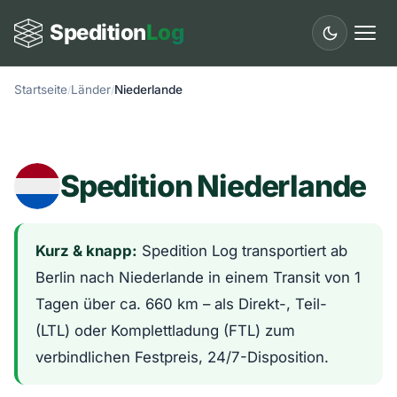
Spedition
Log
Startseite
Länder
Niederlande
Start
Leistungen
Spedition Niederlande
Länder
Städte
Kurz & knapp:
Spedition Log transportiert ab
Fuhrpark
Berlin nach Niederlande in einem Transit von 1
Tagen über ca. 660 km – als Direkt-, Teil-
Ratgeber
(LTL) oder Komplettladung (FTL) zum
Glossar
verbindlichen Festpreis, 24/7-Disposition.
Kontakt