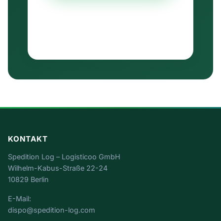
Ausschließlich B2B · keine Weitergabe an
Dritte · Antwort in der Regel binnen weniger
Stunden.
KONTAKT
Spedition Log – Logisticoo GmbH
Wilhelm-Kabus-Straße 22-24
10829 Berlin
E-Mail:
dispo@spedition-log.com