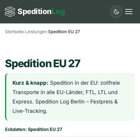
Spedition
Log
Startseite
Leistungen
Spedition EU 27
Start
Leistungen
Spedition EU 27
Länder
Städte
Kurz & knapp:
Spedition in der EU: zollfreie
Transporte in alle EU-Länder, FTL, LTL und
Fuhrpark
Express. Spedition Log Berlin – Festpreis &
Ratgeber
Live-Tracking.
Glossar
Eckdaten: Spedition EU 27
Kontakt