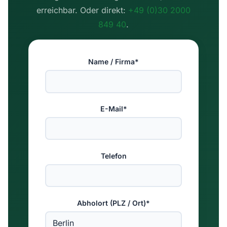
erreichbar. Oder direkt:
+49 (0)30 2000
849 40
.
Name / Firma*
E-Mail*
Telefon
Abholort (PLZ / Ort)*