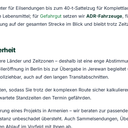
nter für Eilsendungen bis zum 40-t-Sattelzug für Komplett
e Lebensmittel; für
Gefahrgut
setzen wir
ADR-Fahrzeuge
, 
ng auf der gesamten Strecke im Blick und bleibt trotz Zeitz
rheit
re Länder und Zeitzonen – deshalb ist eine enge Abstimmun
eröffnung in Berlin bis zur Übergabe in Jerewan begleitet 
ollziehbar, auch auf den langen Transitabschnitten.
n, sodass Sie trotz der komplexen Route sicher kalkulieren.
wartete Standzeiten den Termin gefährden.
erung eines Projekts in Armenien – wir beraten zur passen
Distanz unbeschadet übersteht. Auch Sammelsendungen, Üb
n Ablauf im Vorfeld mit Ihnen ab.